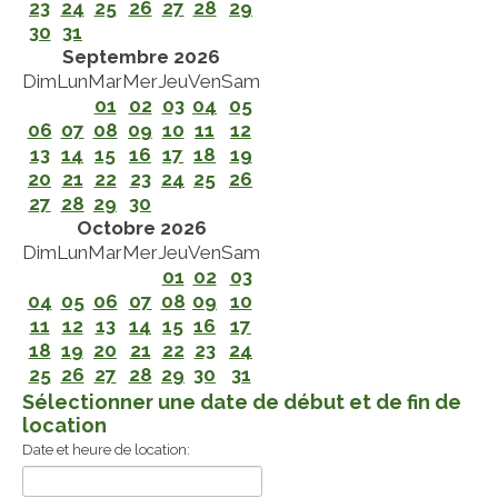
23
24
25
26
27
28
29
30
31
Septembre 2026
Dim
Lun
Mar
Mer
Jeu
Ven
Sam
01
02
03
04
05
06
07
08
09
10
11
12
13
14
15
16
17
18
19
20
21
22
23
24
25
26
27
28
29
30
Octobre 2026
Dim
Lun
Mar
Mer
Jeu
Ven
Sam
01
02
03
04
05
06
07
08
09
10
11
12
13
14
15
16
17
18
19
20
21
22
23
24
25
26
27
28
29
30
31
Sélectionner une date de début et de fin de
location
Date et heure de location: