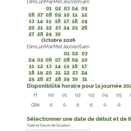
Dim
Lun
Mar
Mer
Jeu
Ven
Sam
01
02
03
04
05
06
07
08
09
10
11
12
13
14
15
16
17
18
19
20
21
22
23
24
25
26
27
28
29
30
Octobre 2026
Dim
Lun
Mar
Mer
Jeu
Ven
Sam
01
02
03
04
05
06
07
08
09
10
11
12
13
14
15
16
17
18
19
20
21
22
23
24
25
26
27
28
29
30
31
Disponibilité horaire pour la journée 
H
00
01
02
03
04
05
Qté
0
0
0
0
0
0
Sélectionner une date de début et de f
Date et heure de location: