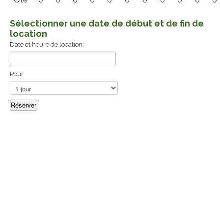
Sélectionner une date de début et de fin de
location
Date et heure de location:
Pour
CAMPING DU LAC DÔLE
50-D Rang Beauséjour, Saint-Louis-du-Ha! Ha!, QC G0L
3S0
Réservation : 1 581 466-0003