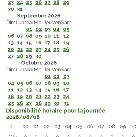
23
24
25
26
27
28
29
30
31
Septembre 2026
Dim
Lun
Mar
Mer
Jeu
Ven
Sam
01
02
03
04
05
06
07
08
09
10
11
12
13
14
15
16
17
18
19
20
21
22
23
24
25
26
27
28
29
30
Octobre 2026
Dim
Lun
Mar
Mer
Jeu
Ven
Sam
01
02
03
04
05
06
07
08
09
10
11
12
13
14
15
16
17
18
19
20
21
22
23
24
25
26
27
28
29
30
31
Disponibilité horaire pour la journée
2026/08/08
H
00
01
02
03
04
05
06
07
08
09
10
Qté
0
0
0
0
0
0
0
0
0
0
0