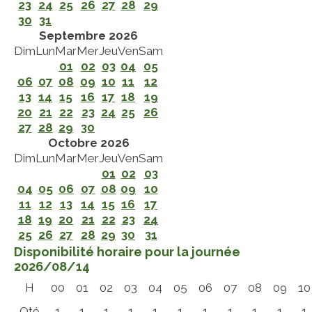
23
24
25
26
27
28
29
30
31
Septembre 2026
Dim
Lun
Mar
Mer
Jeu
Ven
Sam
01
02
03
04
05
06
07
08
09
10
11
12
13
14
15
16
17
18
19
20
21
22
23
24
25
26
27
28
29
30
Octobre 2026
Dim
Lun
Mar
Mer
Jeu
Ven
Sam
01
02
03
04
05
06
07
08
09
10
11
12
13
14
15
16
17
18
19
20
21
22
23
24
25
26
27
28
29
30
31
Disponibilité horaire pour la journée
2026/08/14
H
00
01
02
03
04
05
06
07
08
09
10
Qté
1
1
1
1
1
1
1
1
1
1
1