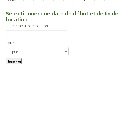
Sélectionner une date de début et de fin de
location
Date et heure de location:
Pour
CAMPING DU LAC DÔLE
50-D Rang Beauséjour, Saint-Louis-du-Ha! Ha!, QC G0L
3S0
Réservation : 1 581 466-0003