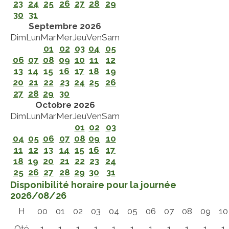
23
24
25
26
27
28
29
30
31
Septembre 2026
Dim
Lun
Mar
Mer
Jeu
Ven
Sam
01
02
03
04
05
06
07
08
09
10
11
12
13
14
15
16
17
18
19
20
21
22
23
24
25
26
27
28
29
30
Octobre 2026
Dim
Lun
Mar
Mer
Jeu
Ven
Sam
01
02
03
04
05
06
07
08
09
10
11
12
13
14
15
16
17
18
19
20
21
22
23
24
25
26
27
28
29
30
31
Disponibilité horaire pour la journée
2026/08/26
H
00
01
02
03
04
05
06
07
08
09
10
Qté
1
1
1
1
1
1
1
1
1
1
1