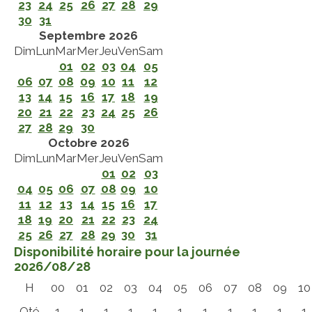
23
24
25
26
27
28
29
30
31
Septembre 2026
Dim
Lun
Mar
Mer
Jeu
Ven
Sam
01
02
03
04
05
06
07
08
09
10
11
12
13
14
15
16
17
18
19
20
21
22
23
24
25
26
27
28
29
30
Octobre 2026
Dim
Lun
Mar
Mer
Jeu
Ven
Sam
01
02
03
04
05
06
07
08
09
10
11
12
13
14
15
16
17
18
19
20
21
22
23
24
25
26
27
28
29
30
31
Disponibilité horaire pour la journée
2026/08/28
H
00
01
02
03
04
05
06
07
08
09
10
Qté
1
1
1
1
1
1
1
1
1
1
1