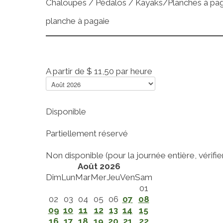
Chaloupes / Pédalos / Kayaks/Planches à pa
planche à pagaie
A partir de
$ 11,50
par heure
Disponible
Partiellement réservé
Non disponible (pour la journée entière, vérifier 
Août 2026
Dim
Lun
Mar
Mer
Jeu
Ven
Sam
01
02
03
04
05
06
07
08
09
10
11
12
13
14
15
16
17
18
19
20
21
22