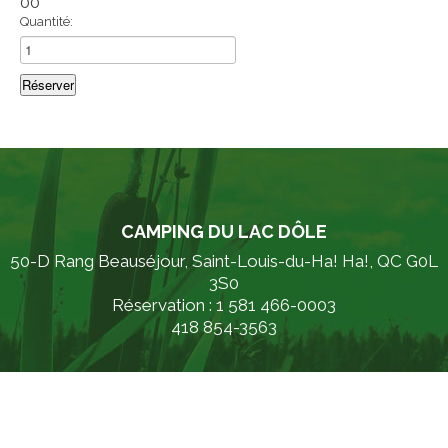
00
Quantité:
CAMPING DU LAC DÔLE
50-D Rang Beauséjour, Saint-Louis-du-Ha! Ha!, QC G0L
3S0
Réservation : 1 581 466-0003
418 854-3563