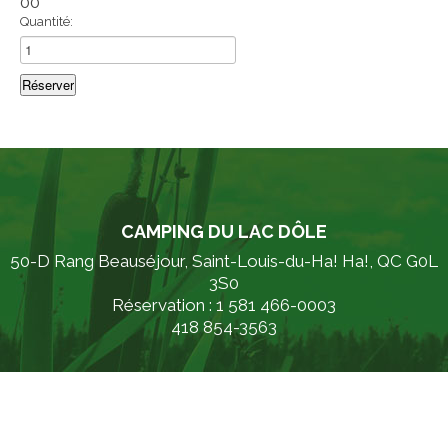
00
Quantité:
CAMPING DU LAC DÔLE
50-D Rang Beauséjour, Saint-Louis-du-Ha! Ha!, QC G0L
3S0
Réservation : 1 581 466-0003
418 854-3563