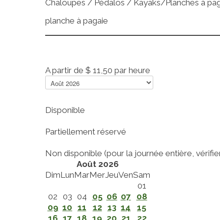
Chaloupes / Pédalos / Kayaks/Planches à pa
planche à pagaie
A partir de
$ 11,50
par heure
Disponible
Partiellement réservé
Non disponible (pour la journée entière, vérifier 
Août 2026
Dim
Lun
Mar
Mer
Jeu
Ven
Sam
01
02
03
04
05
06
07
08
09
10
11
12
13
14
15
16
17
18
19
20
21
22