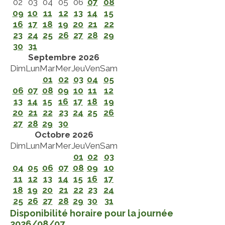
02
03
04
05
06
07
08
09
10
11
12
13
14
15
16
17
18
19
20
21
22
23
24
25
26
27
28
29
30
31
Septembre 2026
Dim
Lun
Mar
Mer
Jeu
Ven
Sam
01
02
03
04
05
06
07
08
09
10
11
12
13
14
15
16
17
18
19
20
21
22
23
24
25
26
27
28
29
30
Octobre 2026
Dim
Lun
Mar
Mer
Jeu
Ven
Sam
01
02
03
04
05
06
07
08
09
10
11
12
13
14
15
16
17
18
19
20
21
22
23
24
25
26
27
28
29
30
31
Disponibilité horaire pour la journée
2026/08/07