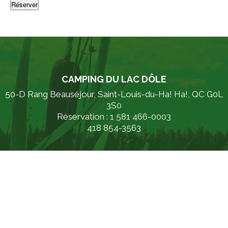
CAMPING DU LAC DÔLE
50-D Rang Beauséjour, Saint-Louis-du-Ha! Ha!, QC G0L
3S0
Réservation : 1 581 466-0003
418 854-3563