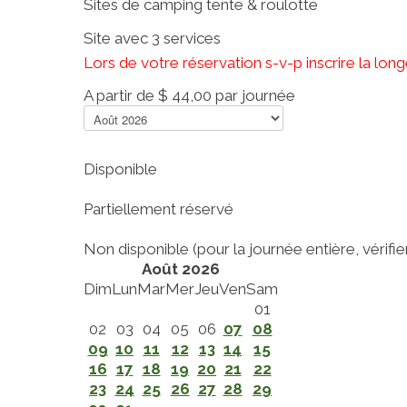
Sites de camping tente & roulotte
Site avec 3 services
Lors de votre réservation s-v-p inscrire la lo
A partir de
$ 44,00
par journée
Disponible
Partiellement réservé
Non disponible (pour la journée entière, vérifier 
Août 2026
Dim
Lun
Mar
Mer
Jeu
Ven
Sam
01
02
03
04
05
06
07
08
09
10
11
12
13
14
15
16
17
18
19
20
21
22
23
24
25
26
27
28
29