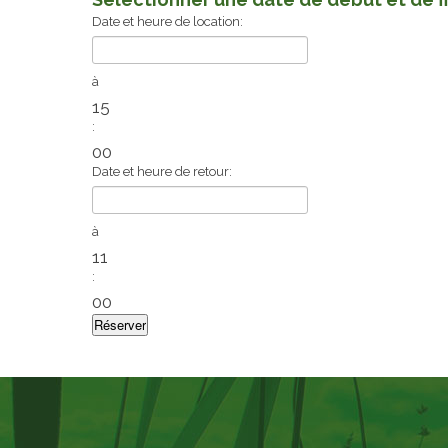
Date et heure de location:
à
15
:
00
Date et heure de retour:
à
11
:
00