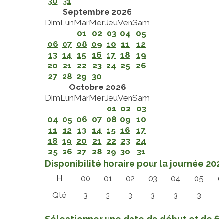
30
31
Septembre 2026
Dim
Lun
Mar
Mer
Jeu
Ven
Sam
01
02
03
04
05
06
07
08
09
10
11
12
13
14
15
16
17
18
19
20
21
22
23
24
25
26
27
28
29
30
Octobre 2026
Dim
Lun
Mar
Mer
Jeu
Ven
Sam
01
02
03
04
05
06
07
08
09
10
11
12
13
14
15
16
17
18
19
20
21
22
23
24
25
26
27
28
29
30
31
Disponibilité horaire pour la journée 2
H
00
01
02
03
04
05
Qté
3
3
3
3
3
3
Sélectionner une date de début et de f