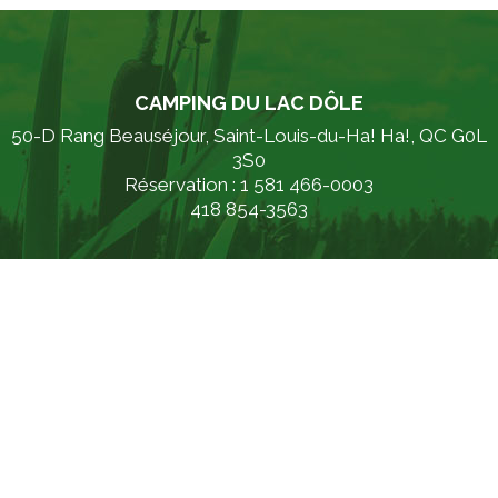
CAMPING DU LAC DÔLE
50-D Rang Beauséjour, Saint-Louis-du-Ha! Ha!, QC G0L
3S0
Réservation : 1 581 466-0003
418 854-3563