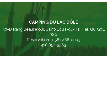
CAMPING DU LAC DÔLE
50-D Rang Beauséjour, Saint-Louis-du-Ha! Ha!, QC G0L
3S0
Réservation : 1 581 466-0003
418 854-3563