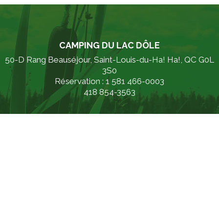
CAMPING DU LAC DÔLE
50-D Rang Beauséjour, Saint-Louis-du-Ha! Ha!, QC G0L
3S0
Réservation : 1 581 466-0003
418 854-3563