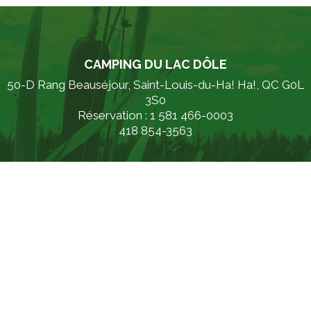
CAMPING DU LAC DÔLE
50-D Rang Beauséjour, Saint-Louis-du-Ha! Ha!, QC G0L
3S0
Réservation : 1 581 466-0003
418 854-3563