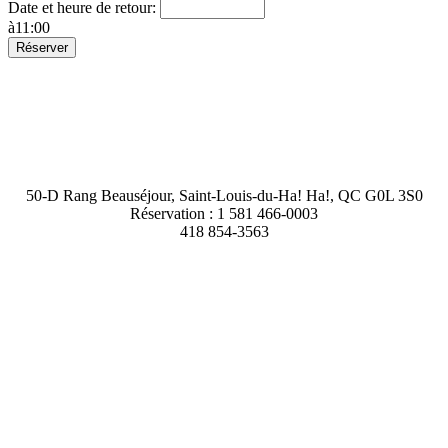
Date et heure de retour:
à
11
:
00
CAMPING DU LAC DÔLE
50-D Rang Beauséjour, Saint-Louis-du-Ha! Ha!, QC G0L 3S0
Réservation : 1 581 466-0003
418 854-3563