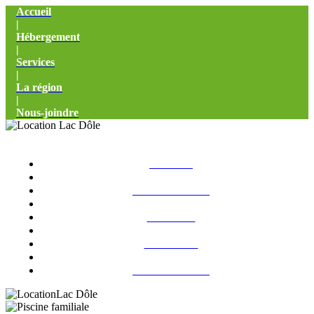
Accueil
|
Hébergement
|
Services
|
La région
|
Nous-joindre
ACCUEIL
|
HÉBERGEMENT
|
SERVICES
|
LA RÉGION
|
NOUS-JOINDRE