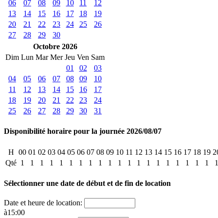
06
07
08
09
10
11
12
13
14
15
16
17
18
19
20
21
22
23
24
25
26
27
28
29
30
Octobre 2026
Dim
Lun
Mar
Mer
Jeu
Ven
Sam
01
02
03
04
05
06
07
08
09
10
11
12
13
14
15
16
17
18
19
20
21
22
23
24
25
26
27
28
29
30
31
Disponibilité horaire pour la journée 2026/08/07
H
00
01
02
03
04
05
06
07
08
09
10
11
12
13
14
15
16
17
18
19
2
Qté
1
1
1
1
1
1
1
1
1
1
1
1
1
1
1
1
1
1
1
1
Sélectionner une date de début et de fin de location
Date et heure de location:
à
15
:
00