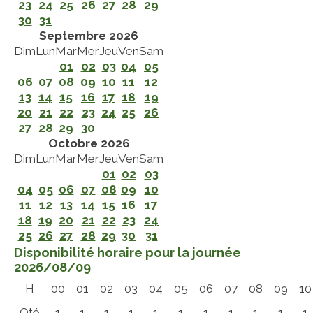
23
24
25
26
27
28
29
30
31
Septembre 2026
Dim
Lun
Mar
Mer
Jeu
Ven
Sam
01
02
03
04
05
06
07
08
09
10
11
12
13
14
15
16
17
18
19
20
21
22
23
24
25
26
27
28
29
30
Octobre 2026
Dim
Lun
Mar
Mer
Jeu
Ven
Sam
01
02
03
04
05
06
07
08
09
10
11
12
13
14
15
16
17
18
19
20
21
22
23
24
25
26
27
28
29
30
31
Disponibilité horaire pour la journée
2026/08/09
H
00
01
02
03
04
05
06
07
08
09
10
Qté
1
1
1
1
1
1
1
1
1
1
1