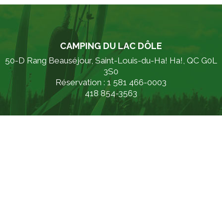
CAMPING DU LAC DÔLE
50-D Rang Beauséjour, Saint-Louis-du-Ha! Ha!, QC G0L
3S0
Réservation : 1 581 466-0003
418 854-3563