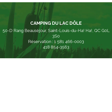
CAMPING DU LAC DÔLE
50-D Rang Beauséjour, Saint-Louis-du-Ha! Ha!, QC G0L
3S0
Réservation : 1 581 466-0003
418 854-3563