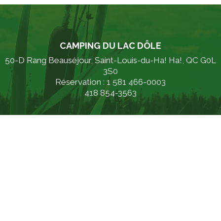
CAMPING DU LAC DÔLE
50-D Rang Beauséjour, Saint-Louis-du-Ha! Ha!, QC G0L
3S0
Réservation : 1 581 466-0003
418 854-3563