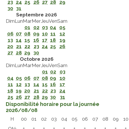
23
24
25
26
27
28
29
30
31
Septembre 2026
Dim
Lun
Mar
Mer
Jeu
Ven
Sam
01
02
03
04
05
06
07
08
09
10
11
12
13
14
15
16
17
18
19
20
21
22
23
24
25
26
27
28
29
30
Octobre 2026
Dim
Lun
Mar
Mer
Jeu
Ven
Sam
01
02
03
04
05
06
07
08
09
10
11
12
13
14
15
16
17
18
19
20
21
22
23
24
25
26
27
28
29
30
31
Disponibilité horaire pour la journée
2026/08/08
H
00
01
02
03
04
05
06
07
08
09
10
Qté
1
1
1
1
1
1
1
1
1
1
1