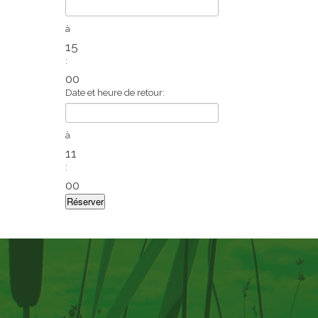
à
15
:
00
Date et heure de retour:
à
11
:
00