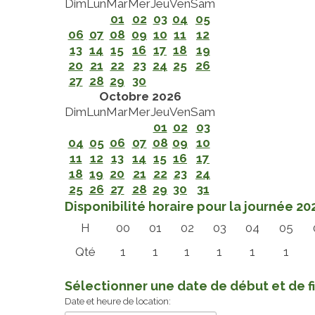
Dim
Lun
Mar
Mer
Jeu
Ven
Sam
01
02
03
04
05
06
07
08
09
10
11
12
13
14
15
16
17
18
19
20
21
22
23
24
25
26
27
28
29
30
Octobre 2026
Dim
Lun
Mar
Mer
Jeu
Ven
Sam
01
02
03
04
05
06
07
08
09
10
11
12
13
14
15
16
17
18
19
20
21
22
23
24
25
26
27
28
29
30
31
Disponibilité horaire pour la journée 2
H
00
01
02
03
04
05
Qté
1
1
1
1
1
1
Sélectionner une date de début et de f
Date et heure de location: